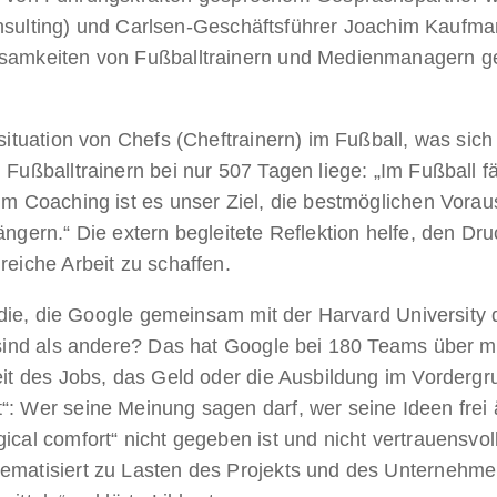
ting) und Carlsen-Geschäftsführer Joachim Kaufman
nsamkeiten von Fußballtrainern und Medienmanagern g
msituation von Chefs (Cheftrainern) im Fußball, was sich
 Fußballtrainern bei nur 507 Tagen liege: „Im Fußball fä
Im Coaching ist es unser Ziel, die bestmöglichen Vorau
ängern.“ Die extern begleitete Reflektion helfe, den Dr
reiche Arbeit zu schaffen.
Studie, die Google gemeinsam mit der Harvard University
r sind als andere? Das hat Google bei 180 Teams über 
eit des Jobs, das Geld oder die Ausbildung im Vordergr
“: Wer seine Meinung sagen darf, wer seine Ideen fre
ical comfort“ nicht gegeben ist und nicht vertrauensvoll
ematisiert zu Lasten des Projekts und des Unternehme