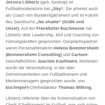
Jessica Libbertz
(geb. Kastrop) ist
Fußballmoderatorin bei
„Sky“.
Sie arbeitet auch
als Coach von Bundesligatrainern und ist Autorin
des Sachbuchs
„No shame“ (Gräfe und
Unzer).
Auf der
Frankfurter Buchmesse
hat
Libbertz über Leadership, Mut und Coaching von
Führungskräften gesprochen. Gesprächspartner
waren Personalberaterin
Helena Bommersheim
(Bommersheim Consulting)
und
Carlsen-
Geschäftsführer
Joachim Kaufmann.
Moderiert
wurde die Veranstaltung, in der über
Gemeinsamkeiten von Fußballtrainern und
Medienmanagern gesprochen wurde, von
buchreport-
Chefredakteur
Thomas Wilking.
Libbertz referierte über die Extremsituation von
Chefs (Cheftrainern) im Fußball, was sich schon